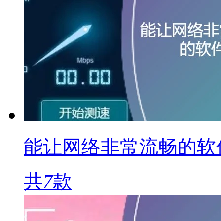
能让网络非常流畅的软
共
7
款