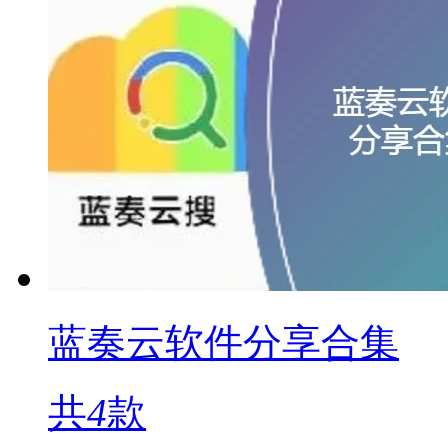
蓝奏云软件分享合集
共
4
款