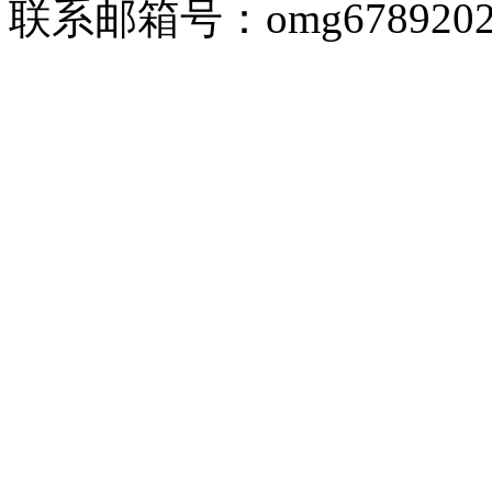
联系邮箱号：omg67892026