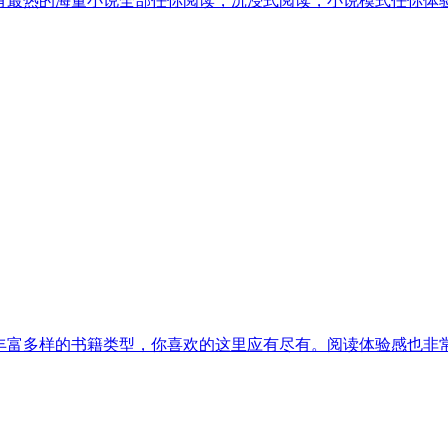
里有最热的海量小说全部任你阅读，沉浸式阅读，小说模式任你体
。丰富多样的书籍类型，你喜欢的这里应有尽有。阅读体验感也非