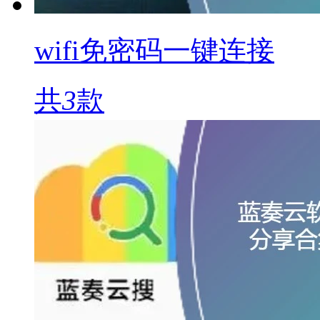
wifi免密码一键连接
共
3
款