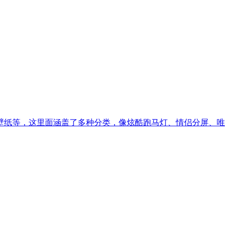
壁纸等，这里面涵盖了多种分类，像炫酷跑马灯、情侣分屏、唯