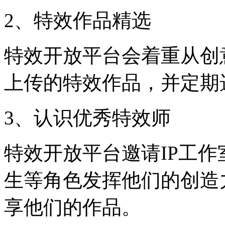
2、特效作品精选
特效开放平台会着重从创
上传的特效作品，并定期
3、认识优秀特效师
特效开放平台邀请IP工
生等角色发挥他们的创造
享他们的作品。