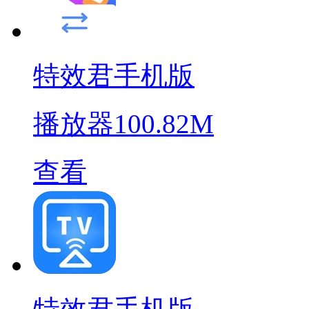
特效君手机版
播放器
100.82M
查看