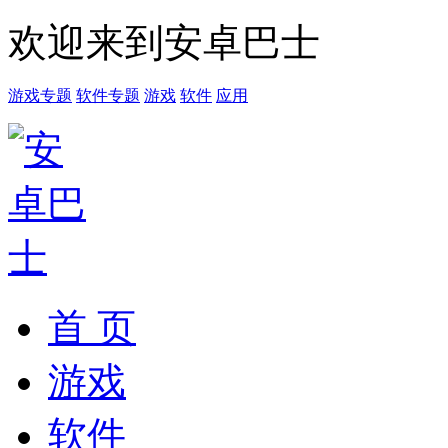
欢迎来到安卓巴士
游戏专题
软件专题
游戏
软件
应用
首 页
游戏
软件