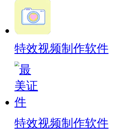
特效视频制作软件
特效视频制作软件