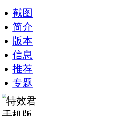
截图
简介
版本
信息
推荐
专题