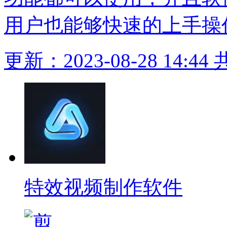
用户也能够快速的上手操
更新：2023-08-28 14:44
特效视频制作软件