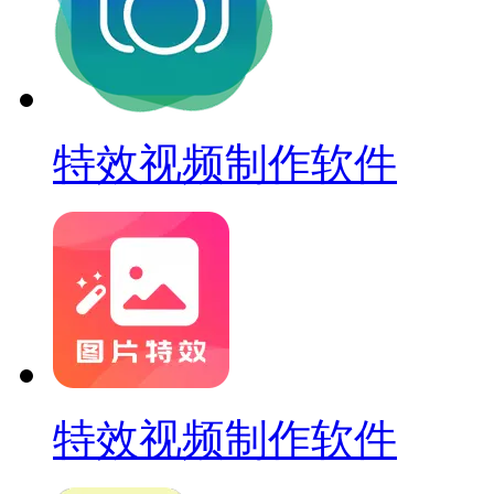
特效视频制作软件
特效视频制作软件