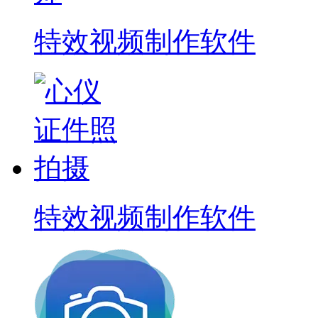
特效视频制作软件
特效视频制作软件