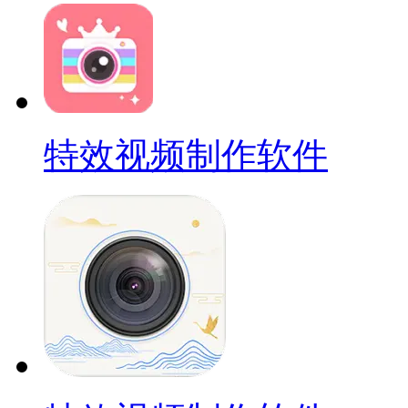
特效视频制作软件