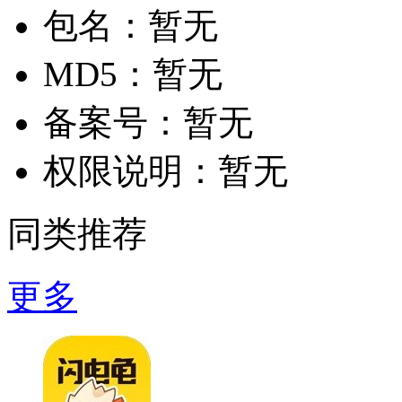
包名：
暂无
MD5：
暂无
备案号：
暂无
权限说明：
暂无
同类推荐
更多