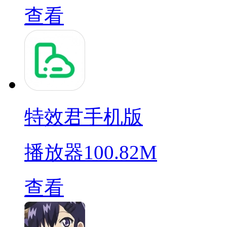
查看
特效君手机版
播放器
100.82M
查看