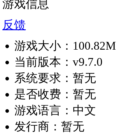
游戏信息
反馈
游戏大小：
100.82M
当前版本：
v9.7.0
系统要求：
暂无
是否收费：
暂无
游戏语言：
中文
发行商：
暂无