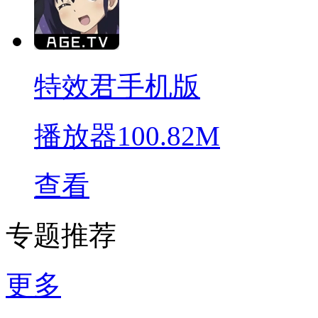
特效君手机版
播放器
100.82M
查看
专题推荐
更多