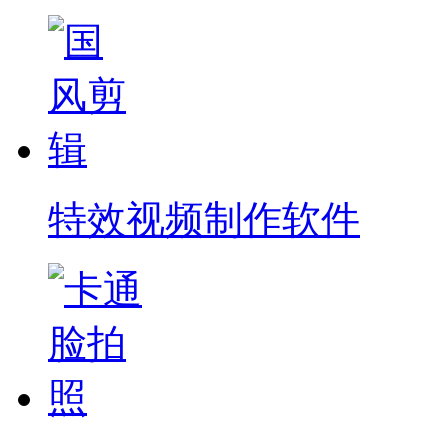
特效视频制作软件