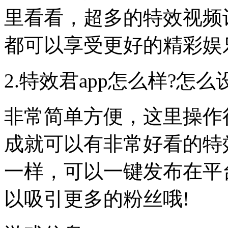
里看看，超多的特效视频
都可以享受更好的精彩娱
2.特效君app怎么样?怎么
非常简单方便，这里操作
成就可以有非常好看的特
一样，可以一键发布在平
以吸引更多的粉丝哦!