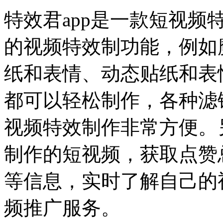
特效君app是一款短视
的视频特效制功能，例如
纸和表情、动态贴纸和表
都可以轻松制作，各种滤
视频特效制作非常方便。
制作的短视频，获取点赞
等信息，实时了解自己的
频推广服务。