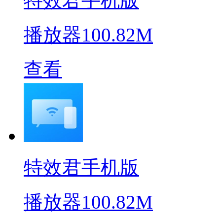
特效君手机版
播放器
100.82M
查看
特效君手机版
播放器
100.82M