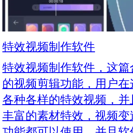
特效视频制作软件
特效视频制作软件，这篇
的视频剪辑功能，用户在
各种各样的特效视频，并
丰富的素材特效，视频变
功能都可以使用，并且软