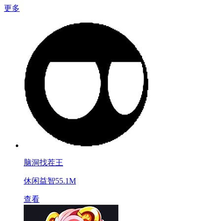
更多
脑洞找茬王
休闲益智
55.1M
查看