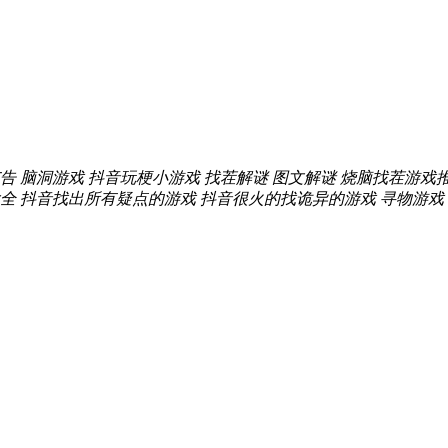
告
脑洞游戏
抖音玩梗小游戏
找茬解谜
图文解谜
烧脑找茬游戏
大全
抖音找出所有疑点的游戏
抖音很火的找诡异的游戏
寻物游戏