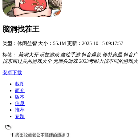
脑洞找茬王
类型：休闲益智
大小：55.1M
更新：2025-10-15 09:17:57
标签：
脑洞大开
玩梗游戏
魔性手游
抖音爆款
修补房屋
抖音广
找东西过关的游戏大全
无厘头游戏
2023考眼力找不同的游戏
安卓下载
截图
简介
版本
信息
推荐
专题