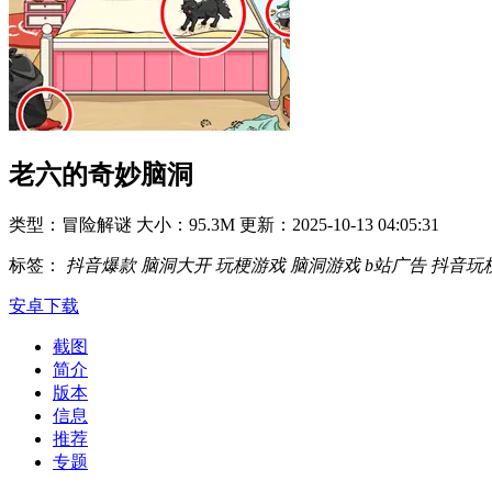
老六的奇妙脑洞
类型：冒险解谜
大小：95.3M
更新：2025-10-13 04:05:31
标签：
抖音爆款
脑洞大开
玩梗游戏
脑洞游戏
b站广告
抖音玩
安卓下载
截图
简介
版本
信息
推荐
专题