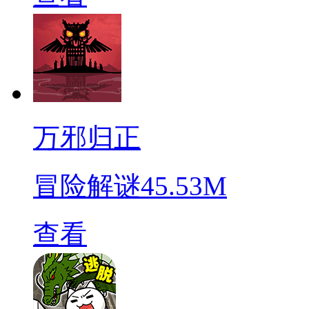
万邪归正
冒险解谜
45.53M
查看