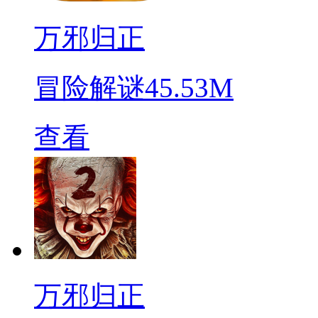
万邪归正
冒险解谜
45.53M
查看
万邪归正