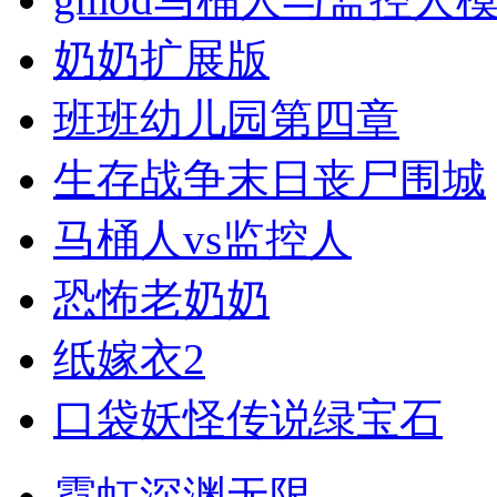
奶奶扩展版
班班幼儿园第四章
生存战争末日丧尸围城
马桶人vs监控人
恐怖老奶奶
纸嫁衣2
口袋妖怪传说绿宝石
霓虹深渊无限