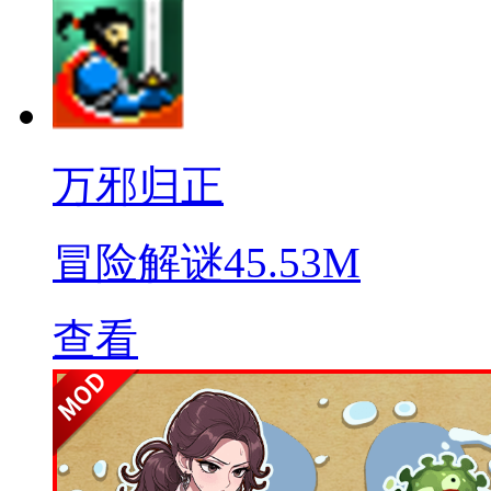
万邪归正
冒险解谜
45.53M
查看