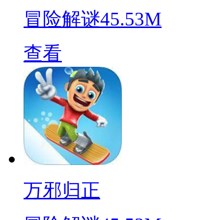
冒险解谜
45.53M
查看
万邪归正