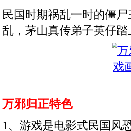
民国时期祸乱一时的僵尸
乱，茅山真传弟子英仔踏
万邪归正特色
1、游戏是电影式民国风