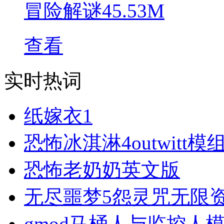
冒险解谜
45.53M
查看
实时热词
纸嫁衣1
恐怖冰淇淋4outwitt模
恐怖老奶奶英文版
无尽噩梦5怨灵咒无限
gmod马桶人与监控人