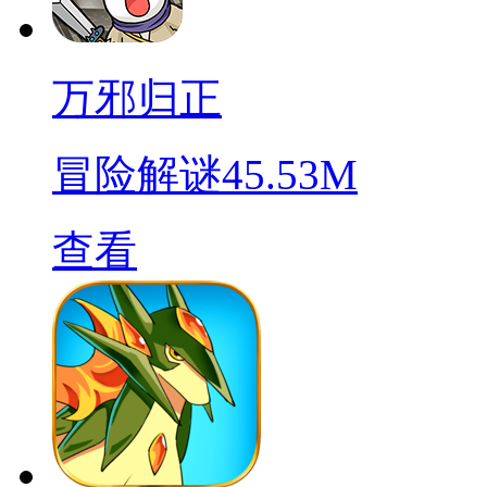
万邪归正
冒险解谜
45.53M
查看