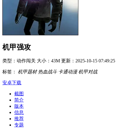
机甲强攻
类型：动作闯关
大小：43M
更新：2025-10-15 07:49:25
标签：
机甲题材
热血战斗
卡通动漫
机甲对战
安卓下载
截图
简介
版本
信息
推荐
专题