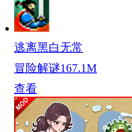
逃离黑白无常
冒险解谜
167.1M
查看