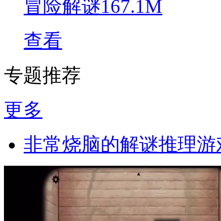
冒险解谜
167.1M
查看
专题推荐
更多
非常烧脑的解谜推理游