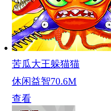
苦瓜大王躲猫猫
休闲益智
70.6M
查看