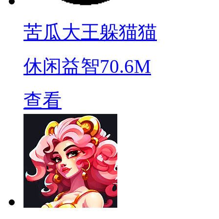
苦瓜大王躲猫猫
休闲益智
70.6M
查看