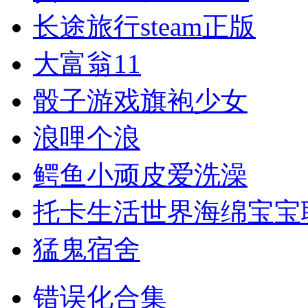
长途旅行steam正版
大富翁11
骰子游戏旗袍少女
浪哩个浪
鳄鱼小顽皮爱洗澡
托卡生活世界海绵宝宝
猛鬼宿舍
错误化合集