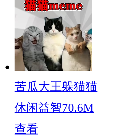
苦瓜大王躲猫猫
休闲益智
70.6M
查看