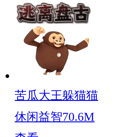
苦瓜大王躲猫猫
休闲益智
70.6M