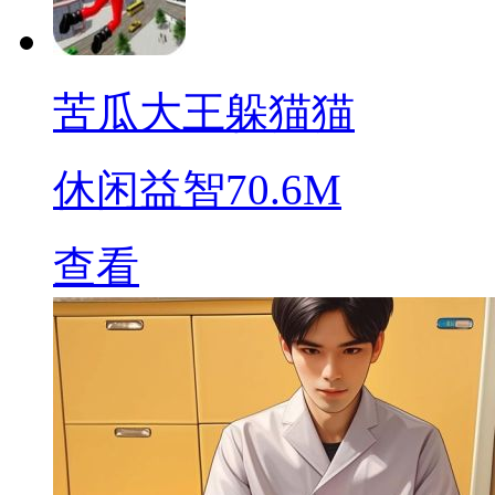
苦瓜大王躲猫猫
休闲益智
70.6M
查看