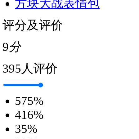
方块大战表情包
评分及评价
9
分
395人评价
5
75%
4
16%
3
5%