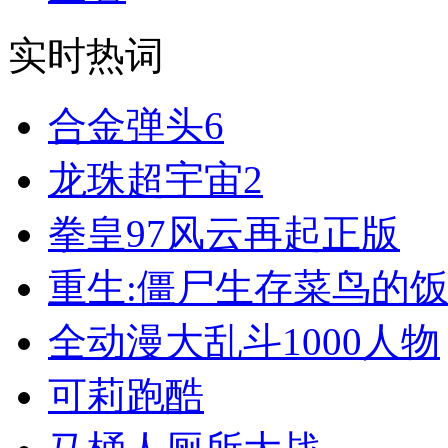
实时热词
合金弹头6
龙珠超宇宙2
拳皇97风云再起正版
重生:僵尸生存菜鸟的饭
全动漫大乱斗1000人物
可莉跑酷