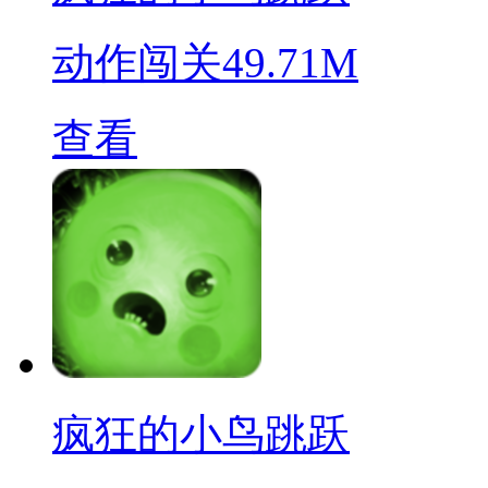
动作闯关
49.71M
查看
疯狂的小鸟跳跃