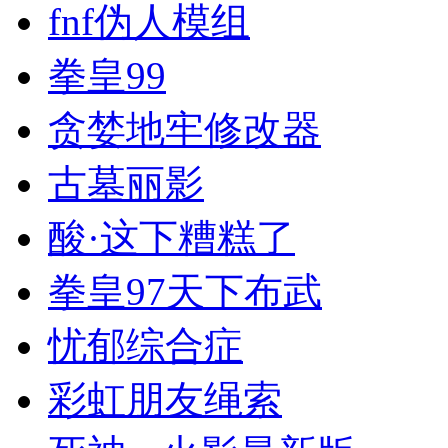
fnf伪人模组
拳皇99
贪婪地牢修改器
古墓丽影
酸·这下糟糕了
拳皇97天下布武
忧郁综合症
彩虹朋友绳索