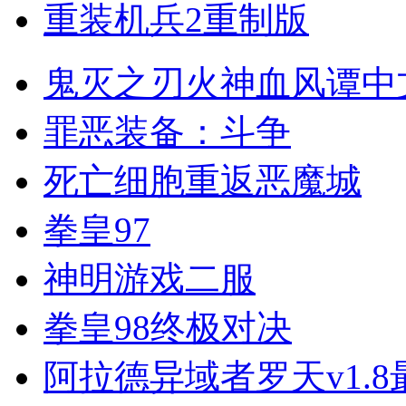
重装机兵2重制版
鬼灭之刃火神血风谭中
罪恶装备：斗争
死亡细胞重返恶魔城
拳皇97
神明游戏二服
拳皇98终极对决
阿拉德异域者罗天v1.8