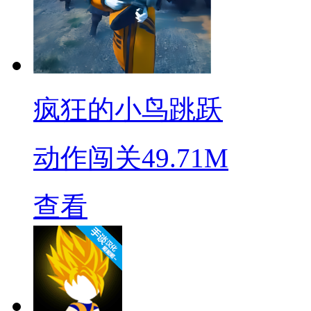
疯狂的小鸟跳跃
动作闯关
49.71M
查看