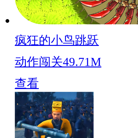
疯狂的小鸟跳跃
动作闯关
49.71M
查看