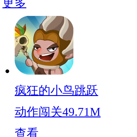
更多
疯狂的小鸟跳跃
动作闯关
49.71M
查看