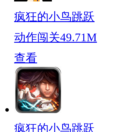
疯狂的小鸟跳跃
动作闯关
49.71M
查看
疯狂的小鸟跳跃