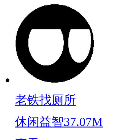
老铁找厕所
休闲益智
37.07M