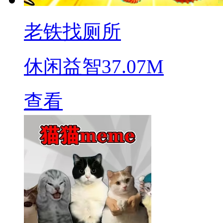
老铁找厕所
休闲益智
37.07M
查看