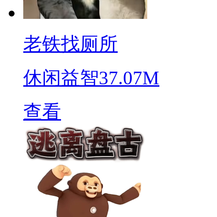
老铁找厕所
休闲益智
37.07M
查看