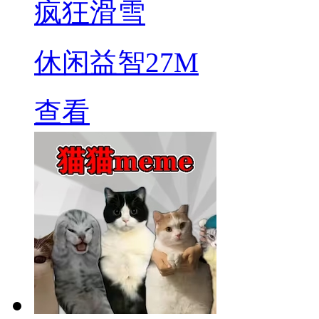
疯狂滑雪
休闲益智
27M
查看