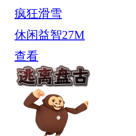
疯狂滑雪
休闲益智
27M
查看