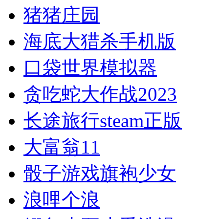
猪猪庄园
海底大猎杀手机版
口袋世界模拟器
贪吃蛇大作战2023
长途旅行steam正版
大富翁11
骰子游戏旗袍少女
浪哩个浪