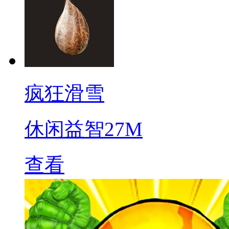
疯狂滑雪
休闲益智
27M
查看