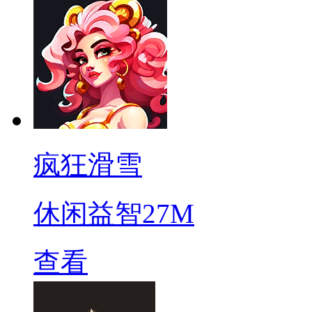
疯狂滑雪
休闲益智
27M
查看