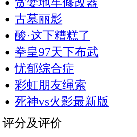
贪婪地牢修改器
古墓丽影
酸·这下糟糕了
拳皇97天下布武
忧郁综合症
彩虹朋友绳索
死神vs火影最新版
评分及评价