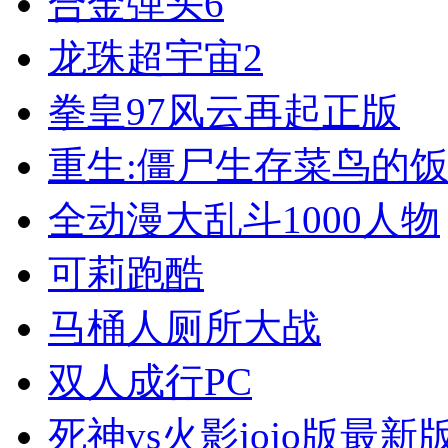
合金弹头6
龙珠超宇宙2
拳皇97风云再起正版
重生:僵尸生存菜鸟的饭
全动漫大乱斗1000人物
可莉跑酷
马桶人厕所大战
双人成行PC
死神vs火影jojo版最新