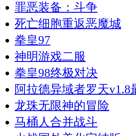
罪恶装备：斗争
死亡细胞重返恶魔城
拳皇97
神明游戏二服
拳皇98终极对决
阿拉德异域者罗天v1.8
龙珠无限神的冒险
马桶人合并战斗