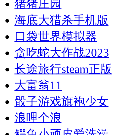
猪猪庄园
海底大猎杀手机版
口袋世界模拟器
贪吃蛇大作战2023
长途旅行steam正版
大富翁11
骰子游戏旗袍少女
浪哩个浪
鳄鱼小顽皮爱洗澡