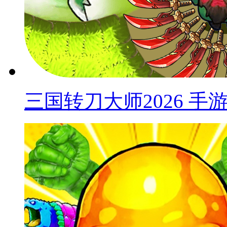
三国转刀大师2026 手