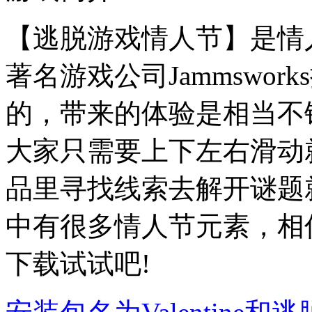
【逃脱游戏情人节】是情
著名游戏公司Jammswo
的，带来的体验是相当不
大家只需要上下左右滑动
品里寻找线索去解开谜题
中有很多情人节元素，相
下载试试吧!