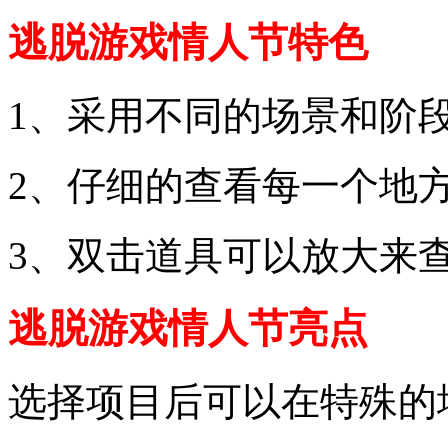
逃脱游戏情人节特色
1、采用不同的场景和阶段
2、仔细的查看每一个地
3、双击道具可以放大来
逃脱游戏情人节亮点
选择项目后可以在特殊的