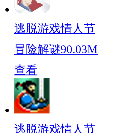
逃脱游戏情人节
冒险解谜
90.03M
查看
逃脱游戏情人节