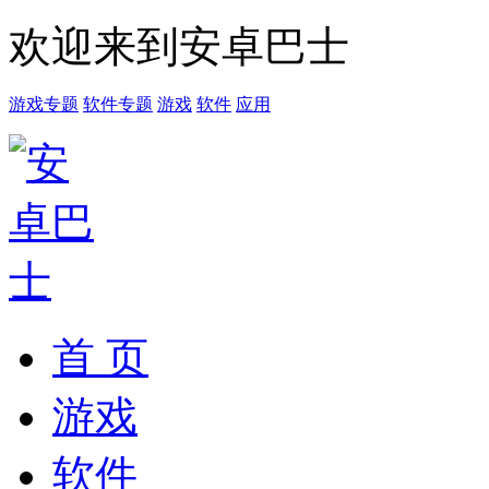
欢迎来到安卓巴士
游戏专题
软件专题
游戏
软件
应用
首 页
游戏
软件