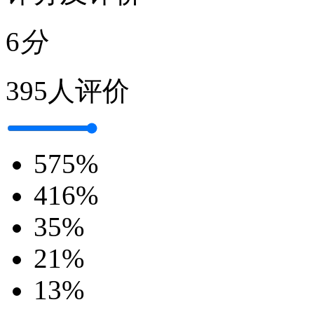
6
分
395人评价
5
75%
4
16%
3
5%
2
1%
1
3%