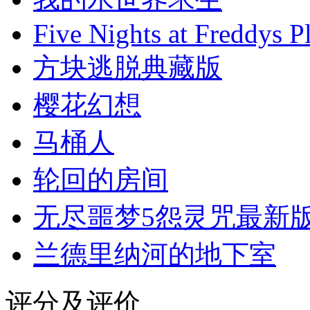
Five Nights at Freddys P
方块逃脱典藏版
樱花幻想
马桶人
轮回的房间
无尽噩梦5怨灵咒最新
兰德里纳河的地下室
评分及评价