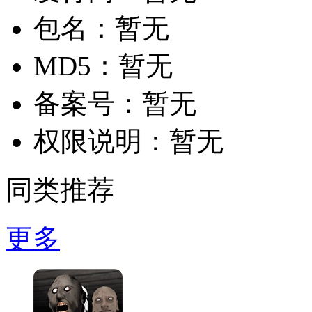
包名：
暂无
MD5：
暂无
备案号：
暂无
权限说明：
暂无
同类推荐
更多