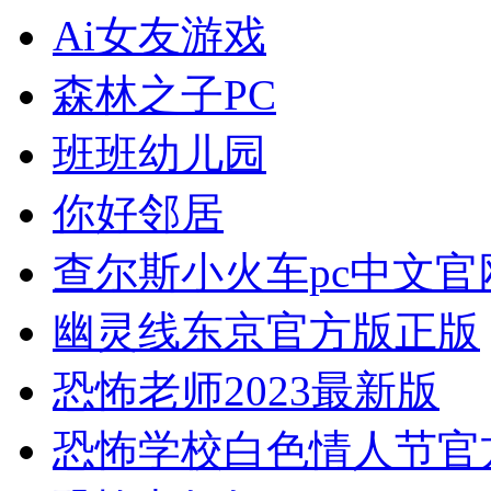
Ai女友游戏
森林之子PC
班班幼儿园
你好邻居
查尔斯小火车pc中文官
幽灵线东京官方版正版
恐怖老师2023最新版
恐怖学校白色情人节官