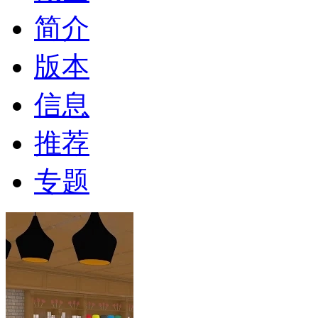
简介
版本
信息
推荐
专题