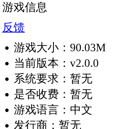
游戏信息
反馈
游戏大小：
90.03M
当前版本：
v2.0.0
系统要求：
暂无
是否收费：
暂无
游戏语言：
中文
发行商：
暂无