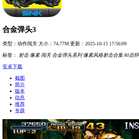
合金弹头3
类型：动作闯关
大小：74.77M
更新：2025-10-15 17:56:09
标签：
射击
像素
闯关
合金弹头系列
像素风格射击合集
80后
安卓下载
截图
简介
版本
信息
推荐
专题