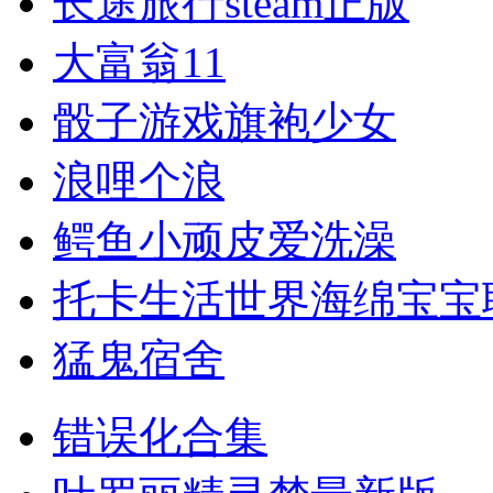
长途旅行steam正版
大富翁11
骰子游戏旗袍少女
浪哩个浪
鳄鱼小顽皮爱洗澡
托卡生活世界海绵宝宝
猛鬼宿舍
错误化合集