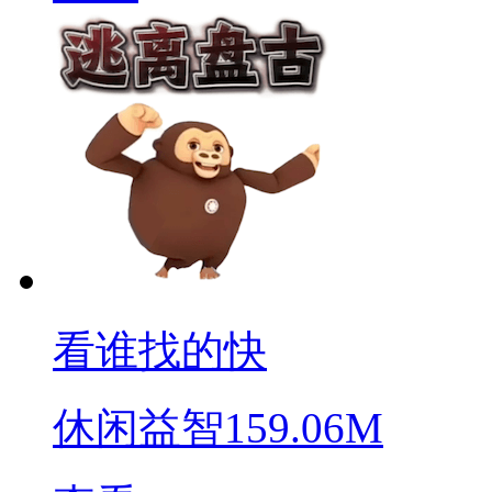
看谁找的快
休闲益智
159.06M