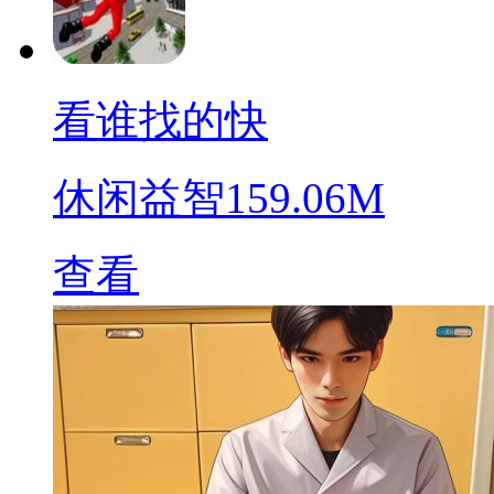
看谁找的快
休闲益智
159.06M
查看