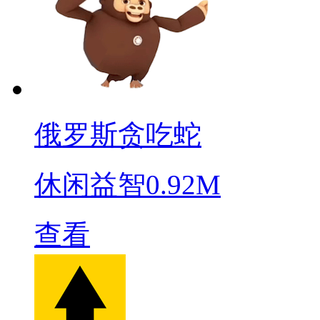
俄罗斯贪吃蛇
休闲益智
0.92M
查看