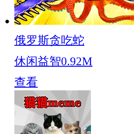
俄罗斯贪吃蛇
休闲益智
0.92M
查看