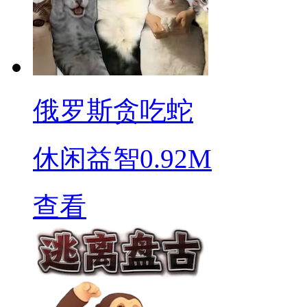
俄罗斯贪吃蛇
休闲益智
0.92M
查看