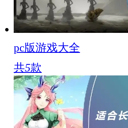
pc版游戏大全
共
5
款