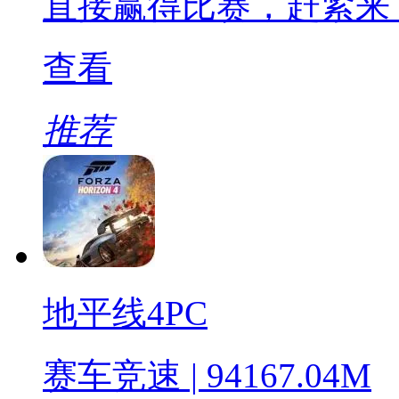
直接赢得比赛，赶紧来
查看
推荐
地平线4PC
赛车竞速 | 94167.04M