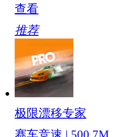
查看
推荐
极限漂移专家
赛车竞速 | 500.7M