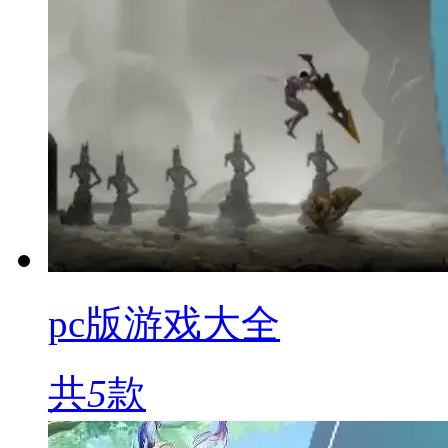
pc版游戏大全
共
5
款