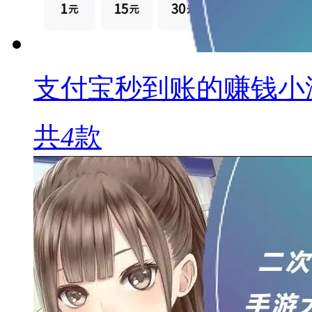
支付宝秒到账的赚钱小
共
4
款