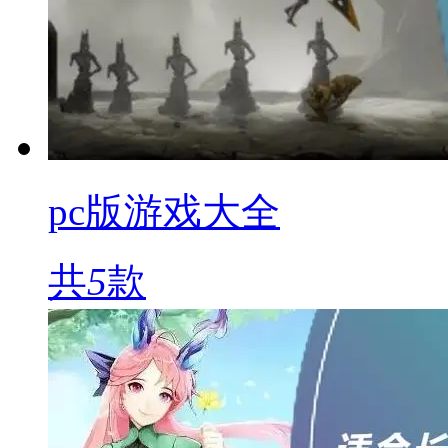
pc版游戏大全
共
5
款