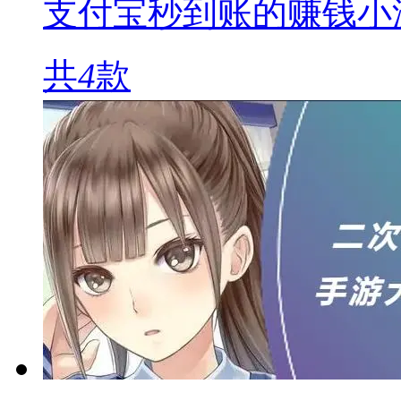
支付宝秒到账的赚钱小
共
4
款