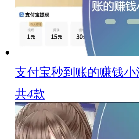
支付宝秒到账的赚钱小
共
4
款