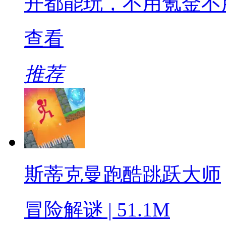
开都能玩，不用氪金不
查看
推荐
斯蒂克曼跑酷跳跃大师
冒险解谜 | 51.1M