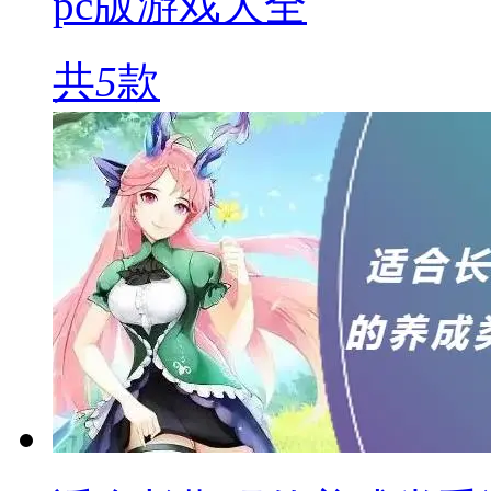
pc版游戏大全
共
5
款