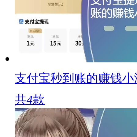
支付宝秒到账的赚钱小
共
4
款