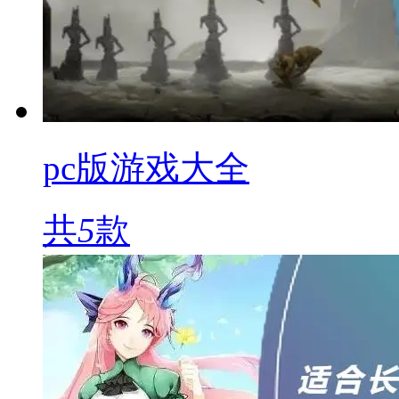
pc版游戏大全
共
5
款