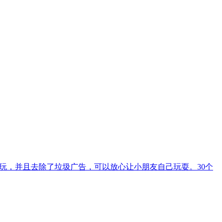
能畅玩，并且去除了垃圾广告，可以放心让小朋友自己玩耍。30个