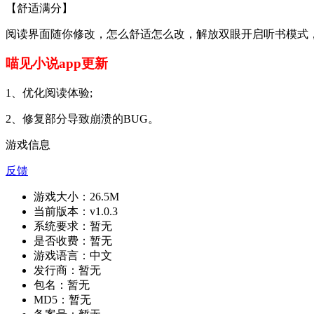
【舒适满分】
阅读界面随你修改，怎么舒适怎么改，解放双眼开启听书模式
喵见小说app更新
1、优化阅读体验;
2、修复部分导致崩溃的BUG。
游戏信息
反馈
游戏大小：
26.5M
当前版本：
v1.0.3
系统要求：
暂无
是否收费：
暂无
游戏语言：
中文
发行商：
暂无
包名：
暂无
MD5：
暂无