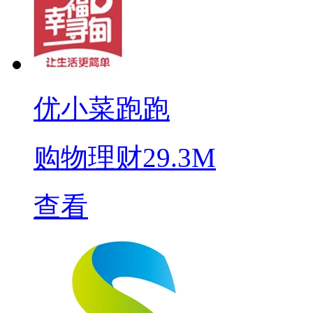
优小菜跑跑
购物理财
29.3M
查看