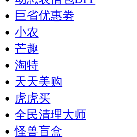
巨省优惠劵
小农
芒趣
淘特
天天美购
虎虎买
全民清理大师
怪兽盲盒