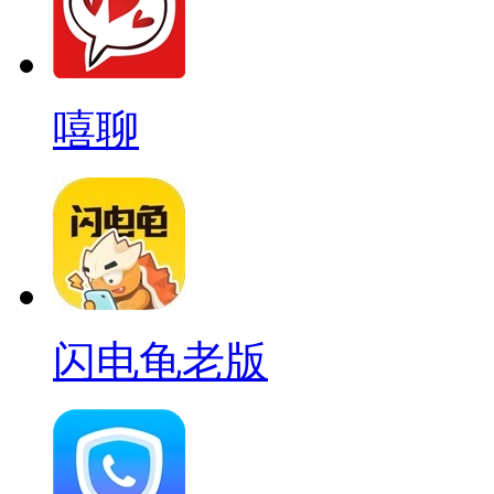
嘻聊
闪电龟老版