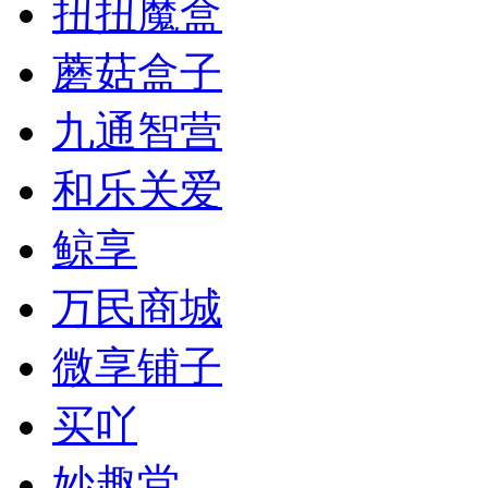
扭扭魔盒
蘑菇盒子
九通智营
和乐关爱
鲸享
万民商城
微享铺子
买吖
妙趣堂