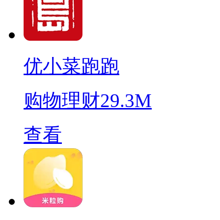
优小菜跑跑
购物理财
29.3M
查看