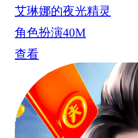
艾琳娜的夜光精灵
角色扮演
40M
查看