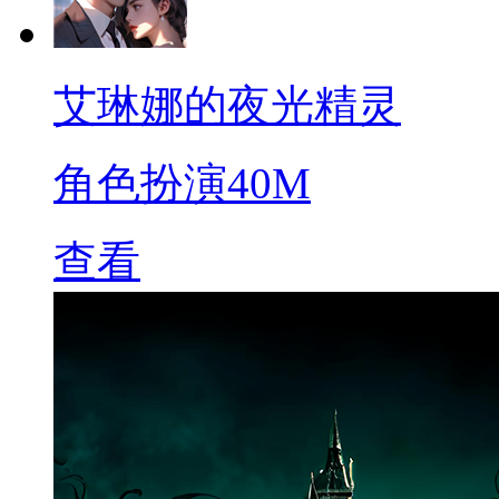
艾琳娜的夜光精灵
角色扮演
40M
查看