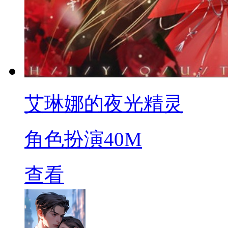
艾琳娜的夜光精灵
角色扮演
40M
查看