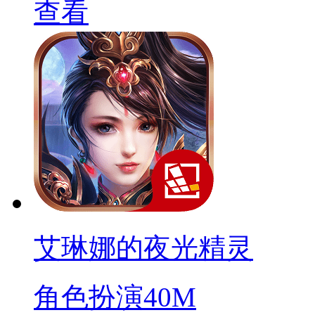
查看
艾琳娜的夜光精灵
角色扮演
40M