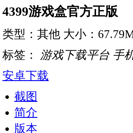
4399游戏盒官方正版
类型：其他
大小：67.79
标签：
游戏下载平台
手
安卓下载
截图
简介
版本