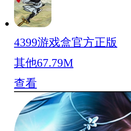
4399游戏盒官方正版
其他
67.79M
查看