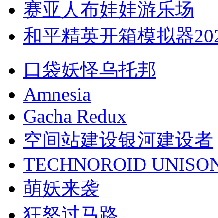
赛亚人布娃娃游乐场
和平精英开箱模拟器202
口袋妖怪乌托邦
Amnesia
Gacha Redux
空间站建设银河建设者
TECHNOROID UNISO
萌妖来袭
狂怒过马路