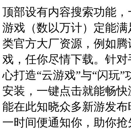
顶部设有内容搜索功能，
游戏（数以万计）定能满
类官方大厂资源，例如腾
戏，任你尽情下载。针对
心打造“云游戏”与“闪玩
安装，一键点击就能畅快
能在此知晓众多新游发布
一时间便通知你，助你抢