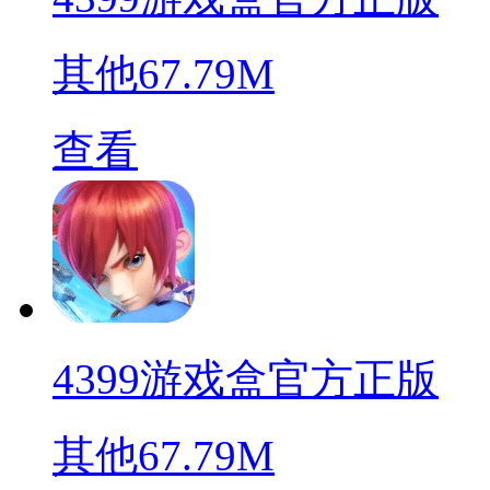
其他
67.79M
查看
4399游戏盒官方正版
其他
67.79M