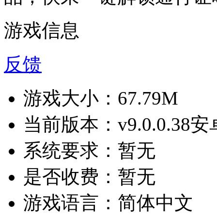
游戏信息
反馈
游戏大小：
67.79M
当前版本：
v9.0.0.38
系统要求：
暂无
是否收费：
暂无
游戏语言：
简体中文