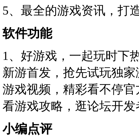
5、最全的游戏资讯，打
软件功能
1、好游戏，一起玩时下热
新游首发，抢先试玩独家激
游戏视频，精彩看不停官方
看游戏攻略，逛论坛开发
小编点评