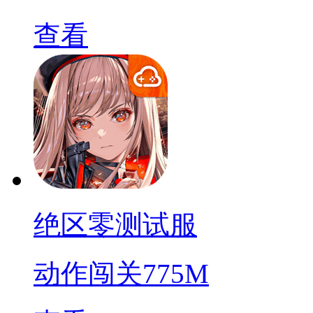
查看
绝区零测试服
动作闯关
775M