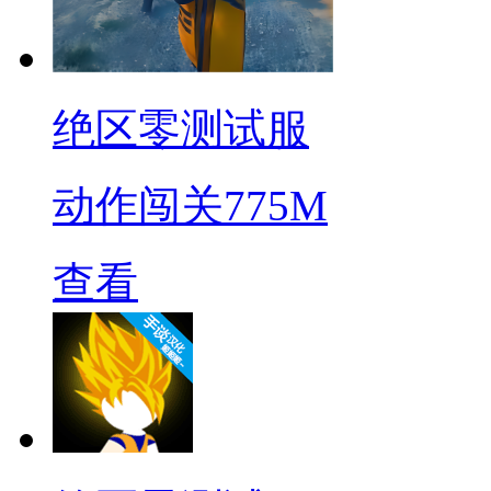
绝区零测试服
动作闯关
775M
查看