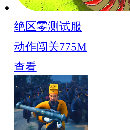
绝区零测试服
动作闯关
775M
查看