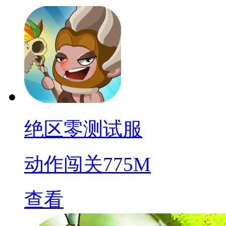
绝区零测试服
动作闯关
775M
查看