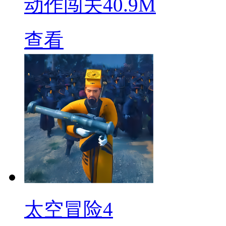
动作闯关
40.9M
查看
太空冒险4