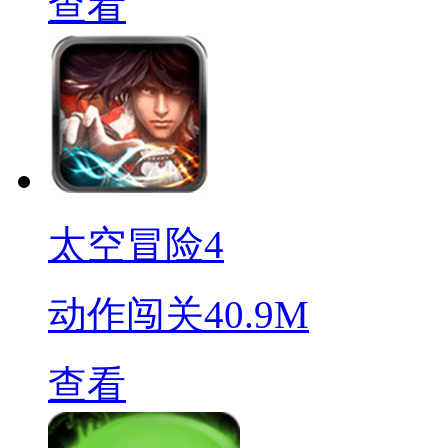
查看
太空冒险4
动作闯关
40.9M
查看