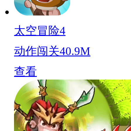
太空冒险4
动作闯关
40.9M
查看