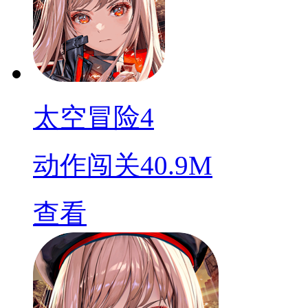
太空冒险4
动作闯关
40.9M
查看