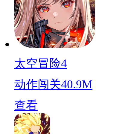
太空冒险4
动作闯关
40.9M
查看