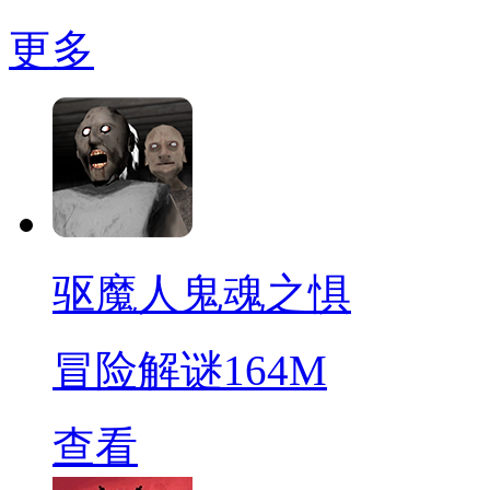
更多
驱魔人鬼魂之惧
冒险解谜
164M
查看