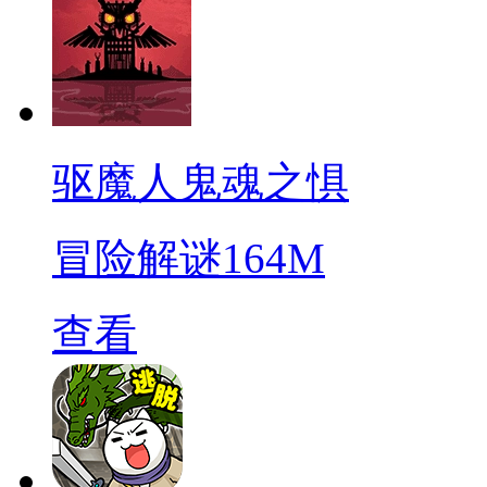
驱魔人鬼魂之惧
冒险解谜
164M
查看