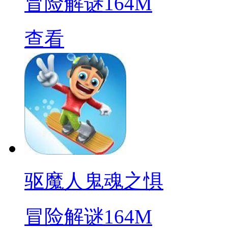
冒险解谜
164M
查看
驱魔人鬼魂之惧
冒险解谜
164M