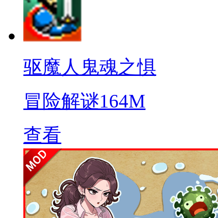
驱魔人鬼魂之惧
冒险解谜
164M
查看