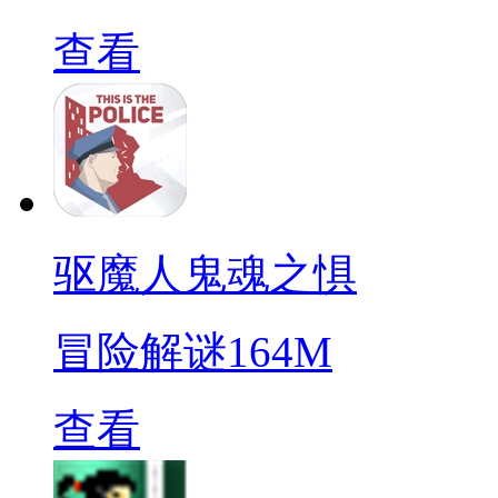
查看
驱魔人鬼魂之惧
冒险解谜
164M
查看