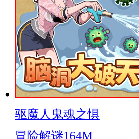
驱魔人鬼魂之惧
冒险解谜
164M