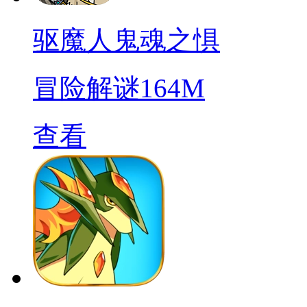
驱魔人鬼魂之惧
冒险解谜
164M
查看