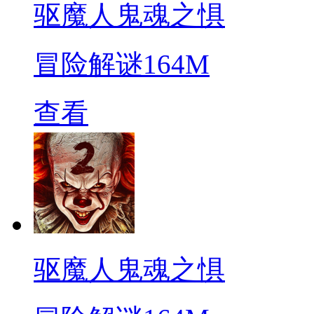
驱魔人鬼魂之惧
冒险解谜
164M
查看
驱魔人鬼魂之惧