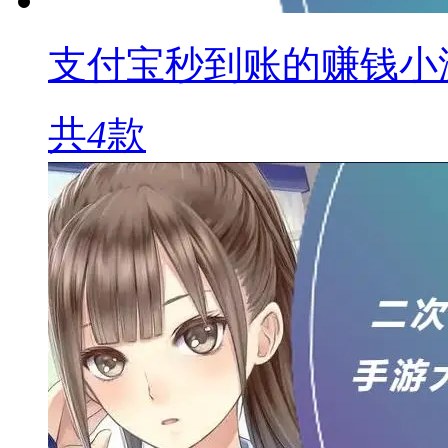
支付宝秒到账的赚钱小
共
4
款