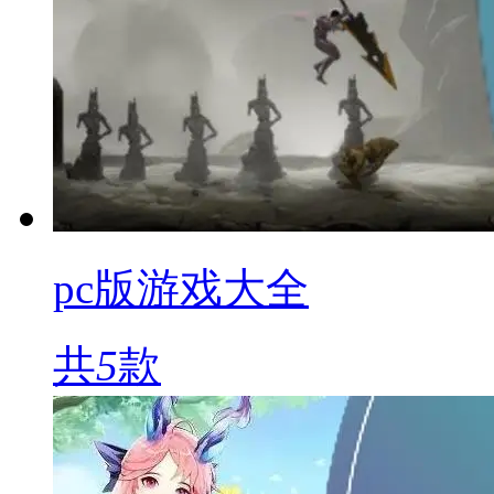
pc版游戏大全
共
5
款