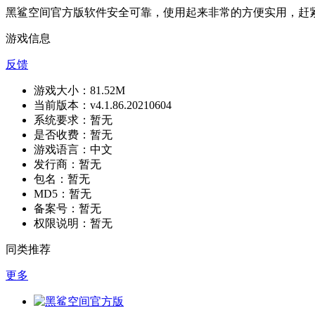
黑鲨空间官方版软件安全可靠，使用起来非常的方便实用，赶
游戏信息
反馈
游戏大小：
81.52M
当前版本：
v4.1.86.20210604
系统要求：
暂无
是否收费：
暂无
游戏语言：
中文
发行商：
暂无
包名：
暂无
MD5：
暂无
备案号：
暂无
权限说明：
暂无
同类推荐
更多