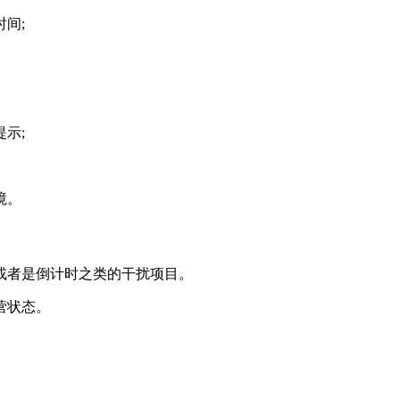
间;
示;
境。
或者是倒计时之类的干扰项目。
营状态。