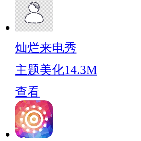
灿烂来电秀
主题美化
14.3M
查看