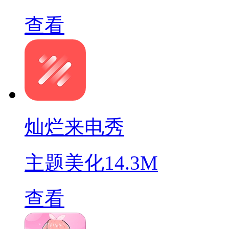
查看
灿烂来电秀
主题美化
14.3M
查看