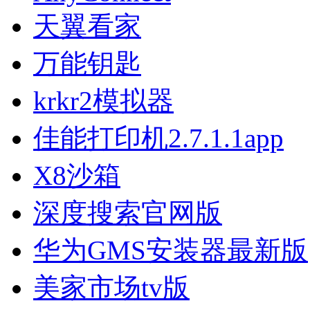
天翼看家
万能钥匙
krkr2模拟器
佳能打印机2.7.1.1app
X8沙箱
深度搜索官网版
华为GMS安装器最新版
美家市场tv版