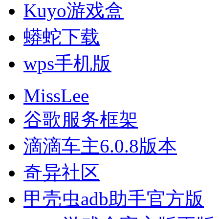
Kuyo游戏盒
蟒蛇下载
wps手机版
MissLee
谷歌服务框架
滴滴车主6.0.8版本
奇异社区
甲壳虫adb助手官方版