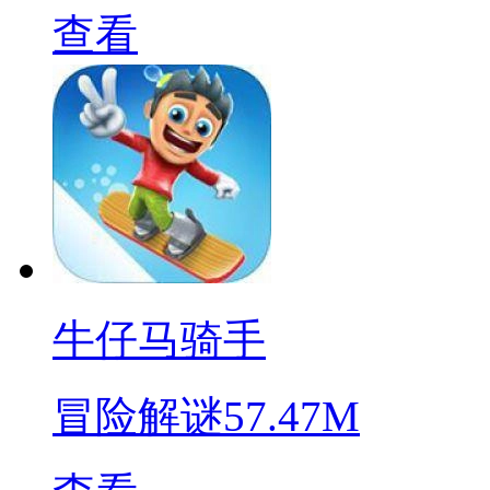
查看
牛仔马骑手
冒险解谜
57.47M