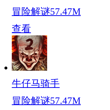
冒险解谜
57.47M
查看
牛仔马骑手
冒险解谜
57.47M