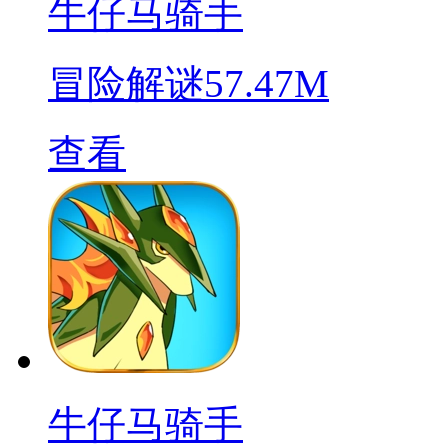
牛仔马骑手
冒险解谜
57.47M
查看
牛仔马骑手