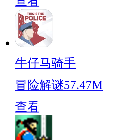
查看
牛仔马骑手
冒险解谜
57.47M
查看