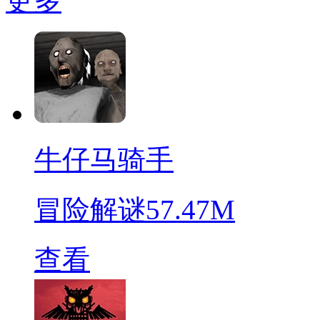
更多
牛仔马骑手
冒险解谜
57.47M
查看