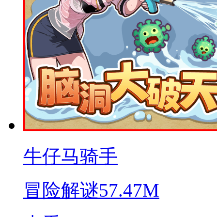
牛仔马骑手
冒险解谜
57.47M