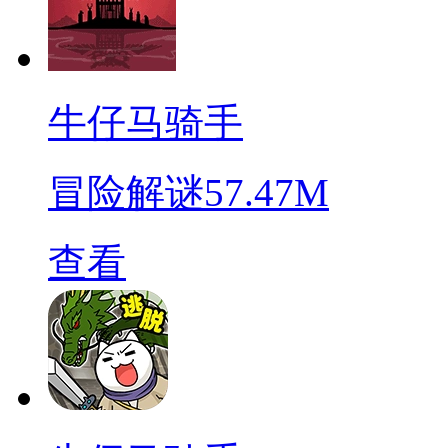
牛仔马骑手
冒险解谜
57.47M
查看