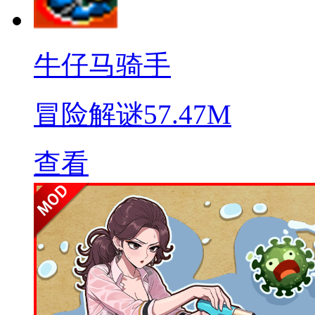
牛仔马骑手
冒险解谜
57.47M
查看