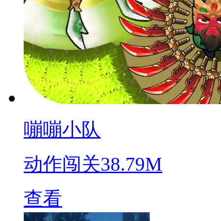
嘣嘣小队
动作闯关
38.79M
查看