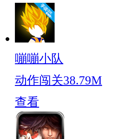
嘣嘣小队
动作闯关
38.79M
查看