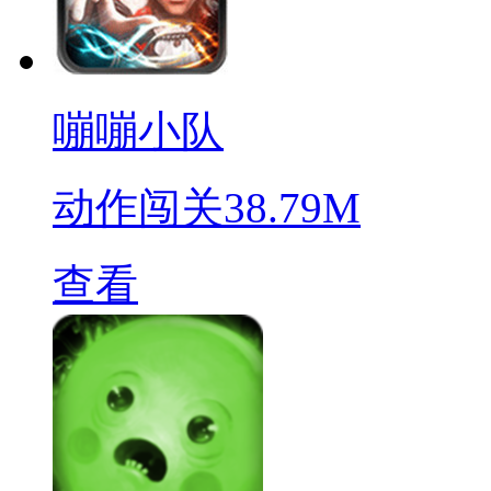
嘣嘣小队
动作闯关
38.79M
查看