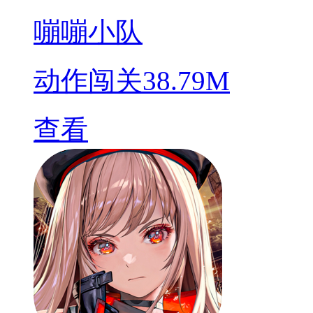
嘣嘣小队
动作闯关
38.79M
查看