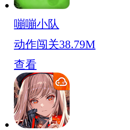
嘣嘣小队
动作闯关
38.79M
查看