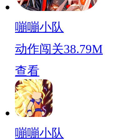
嘣嘣小队
动作闯关
38.79M
查看
嘣嘣小队