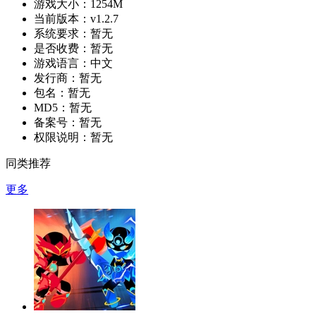
游戏大小：
1254M
当前版本：
v1.2.7
系统要求：
暂无
是否收费：
暂无
游戏语言：
中文
发行商：
暂无
包名：
暂无
MD5：
暂无
备案号：
暂无
权限说明：
暂无
同类推荐
更多