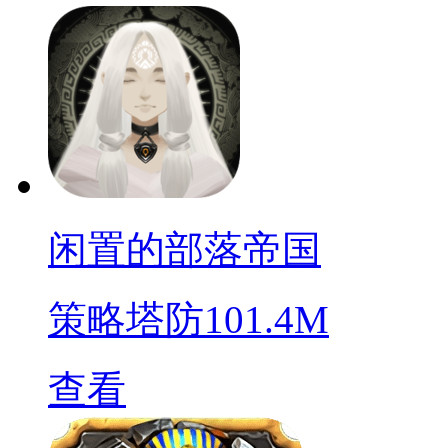
闲置的部落帝国
策略塔防
101.4M
查看