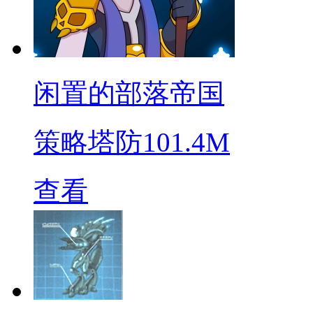
闲置的部落帝国
策略塔防
101.4M
查看