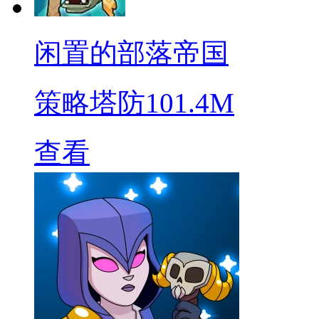
闲置的部落帝国
策略塔防
101.4M
查看