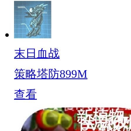
末日血战
策略塔防
899M
查看