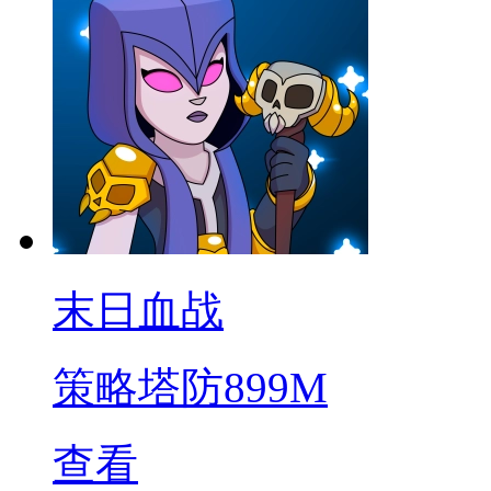
末日血战
策略塔防
899M
查看