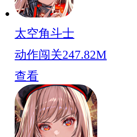
太空角斗士
动作闯关
247.82M
查看