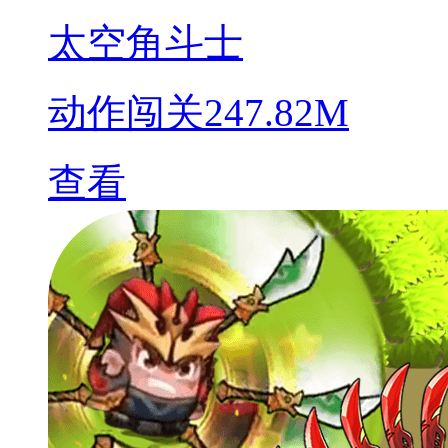
太空角斗士
动作闯关
247.82M
查看