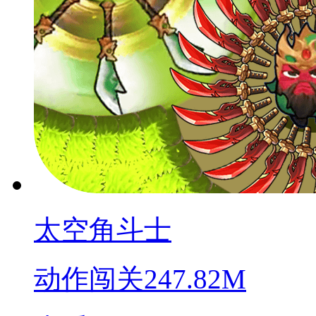
太空角斗士
动作闯关
247.82M