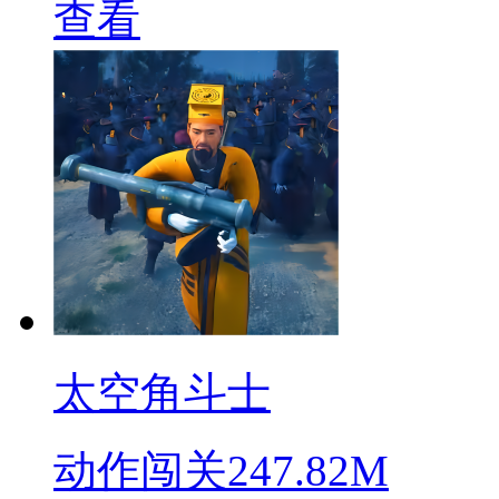
查看
太空角斗士
动作闯关
247.82M