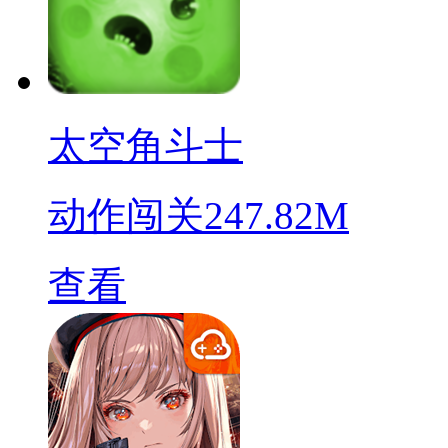
太空角斗士
动作闯关
247.82M
查看