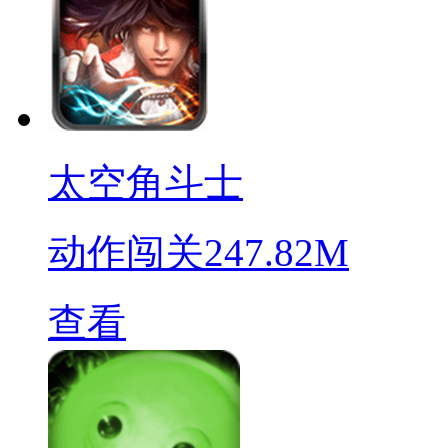
太空角斗士
动作闯关
247.82M
查看