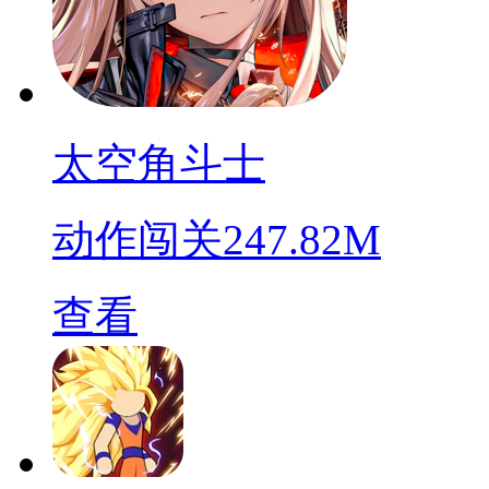
太空角斗士
动作闯关
247.82M
查看