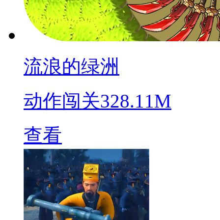
流浪的绿洲
动作闯关
328.11M
查看