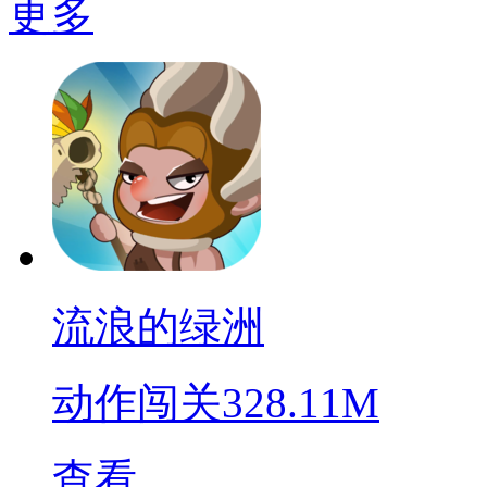
更多
流浪的绿洲
动作闯关
328.11M
查看